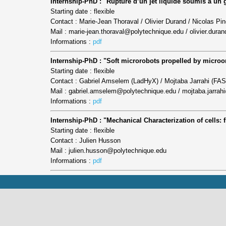
Internship-PhD : "Rupture d’un jet liquide soumis à un gr
Starting date : flexible
Contact : Marie-Jean Thoraval / Olivier Durand / Nicolas Pi
Mail : marie-jean.thoraval@polytechnique.edu / olivier.dura
Informations :
pdf
Internship-PhD : "Soft microrobots propelled by micro
Starting date : flexible
Contact : Gabriel Amselem (LadHyX) / Mojtaba Jarrahi (FAS
Mail : gabriel.amselem@polytechnique.edu / mojtaba.jarrahi@
Informations :
pdf
Internship-PhD : "Mechanical Characterization of cells:
Starting date : flexible
Contact : Julien Husson
Mail : julien.husson@polytechnique.edu
Informations :
pdf