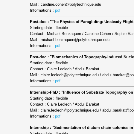
Mail : caroline.cohen@polytechnique.edu
Informations :
pdf
Post-doc : "The Physics of Paragliding: Unsteady Flig
Starting date : flexible
Contact : Michael Benzaquen / Caroline Cohen / Sophie Ra
Mail : michael.benzaquen@polytechnique.edu
Informations :
pdf
Post-doc : "Biomechanics of Topography-Induced Nucle
Starting date : flexible
Contact : Claire Leclech / Abdul Barakat
Mail : claire.leclech@polytechnique.edu / abdul.barakat@po
Informations :
pdf
Internship-PhD : "Influence of Substrate Topography on
Starting date : flexible
Contact : Claire Leclech / Abdul Barakat
Mail : claire.leclech@polytechnique.edu / abdul.barakat@po
Informations :
pdf
Internship : "Sedimentation of diatom chain colonies i
Starting date : flexible